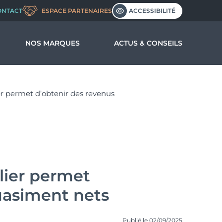
ACCESSIBILITÉ
ONTACT
ESPACE PARTENAIRES
NOS MARQUES
ACTUS & CONSEILS
us ?
 permet d’obtenir des revenus
nos valeurs
l’entreprise
ier permet
uasiment nets
Publié le 02/09/2025