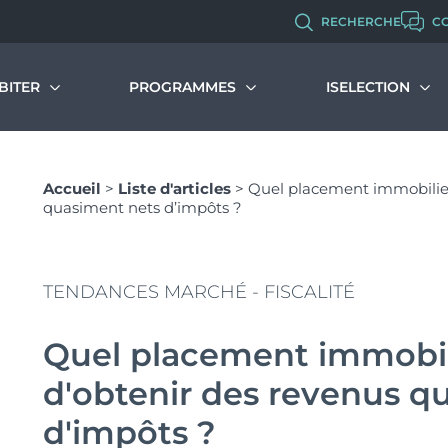
RECHERCHE
C
BITER
PROGRAMMES
ISELECTION
immobilier neuf
Malraux
Programmes d’investissement
Qui sommes-no
Accueil
>
Liste d'articles
>
Quel placement immobilier
s dispositifs et avantages
Programmes d’habitation
Nos métiers et 
quasiment nets d’impôts ?
couvrir et comprendre le PTZ
Chiffres clés de 
Monuments Historiques
muler votre PTZ
Politique RH
Recrutement
Déficit Foncier
TENDANCES MARCHÉ - FISCALITÉ
Denormandie
Quel placement immobil
LLI
d'obtenir des revenus q
d'impôts ?