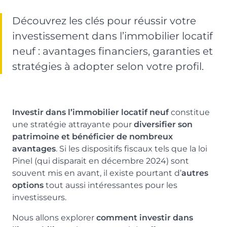
Nos métiers et nos valeurs
ACTUS & CONSEILS
Monuments Historiques
Découvrez les clés pour réussir votre
Chiffres clés de l’entreprise
investissement dans l’immobilier locatif
Déficit Foncier
Politique RH
neuf : avantages financiers, garanties et
CONTACT
Denormandie
Recrutement
stratégies à adopter selon votre profil.
LLI
ESPACE PARTENAIRES
Investir dans l’immobilier locatif neuf
constitue
une stratégie attrayante pour
diversifier son
patrimoine et bénéficier de nombreux
avantages
. Si les dispositifs fiscaux tels que la loi
Pinel (qui disparait en décembre 2024) sont
souvent mis en avant, il existe pourtant d’
autres
options
tout aussi intéressantes pour les
investisseurs.
Nous allons explorer
comment investir dans