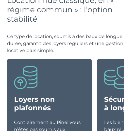
Location nue classique, en «
régime commun » : l’option
stabilité
Ce type de location, soumis à des baux de longue
durée, garantit des loyers réguliers et une gestion
locative plus simple.
Loyers non
Sécurit
plafonnés
à long
Contrairement au Pinel vous
Les biens l
n’êtes pas soumis aux
baux plus l