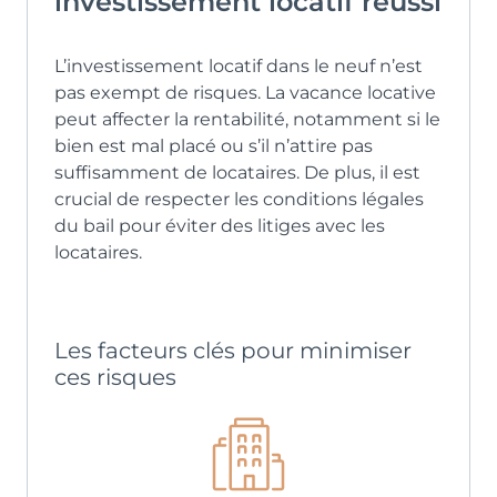
investissement locatif réussi
gestionnaire pourrait bien être la solution.
Ce système consiste à déléguer, ou au moins
à simplifier, la gestion locative de votre bien
L’investissement locatif dans le neuf n’est
meublé.
pas exempt de risques. La vacance locative
peut affecter la rentabilité, notamment si le
Le gestionnaire vous livrera l’
appartement
bien est mal placé ou s’il n’attire pas
entièrement
équipé du mobilier et de la
suffisamment de locataires. De plus, il est
cuisine, prêt à être loué, conforme au
crucial de respecter les conditions légales
dispositif LMNP.
du bail pour éviter des litiges avec les
Il pourra aussi faciliter les démarches
locataires.
comptables et fiscales.
Il s’occupera de la recherche de locataires,
du suivi des loyers, de l’entretien du
Les facteurs clés pour minimiser
logement, etc.
ces risques
Ainsi, vous conjuguez rentabilité d’un bien
meublé et facilité de gestion.