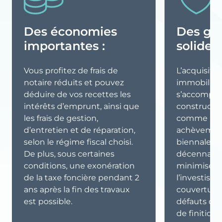
Des économies
Des gar
importantes :
solides 
Vous profitez de frais de
L’acquisiti
notaire réduits et pouvez
immobilier
déduire de vos recettes les
s’accompag
intérêts d’emprunt, ainsi que
constructeu
les frais de gestion,
comme la ga
d’entretien et de réparation,
achèvement 
selon le régime fiscal choisi.
biennale ou
De plus, sous certaines
décennale.
conditions, une exonération
minimisent 
de la taxe foncière pendant 2
l’investisse
ans après la fin des travaux
couverture
est possible.
défauts de
de finition