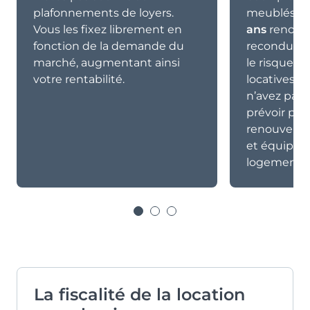
plafonnements de loyers.
meublés. A
Vous les fixez librement en
ans
renouve
fonction de la demande du
reconducti
marché, augmentant ainsi
le risque d
votre rentabilité.
locatives. P
n’avez pas
prévoir pour
renouvelle
et équipe
logement.
La fiscalité de la location