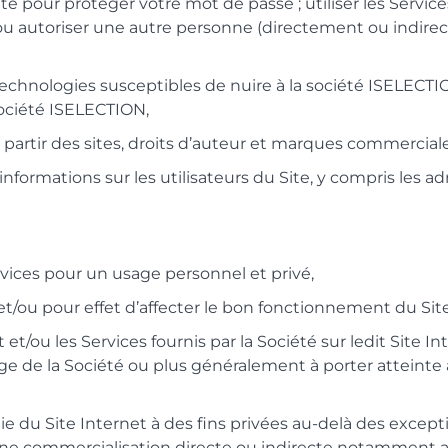
pour protéger votre mot de passe ; utiliser les Services
u autoriser une autre personne (directement ou indirect
technologies susceptibles de nuire à la société ISELECTI
 société ISELECTION,
 partir des sites, droits d’auteur et marques commercial
nformations sur les utilisateurs du Site, y compris les ad
Services pour un usage personnel et privé,
 et/ou pour effet d’affecter le bon fonctionnement du Site
 et/ou les Services fournis par la Société sur ledit Site Int
mage de la Société ou plus généralement à porter atteint
ie du Site Internet à des fins privées au-delà des excepti
d’une commercialisation directe ou indirecte notamment a