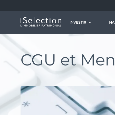
INVESTIR
HA
Découvrir nos programmes
L’
Le
CGU et Ment
Dé
Notre vision de l’immobilier patrimonial
Si
Investissement locatif en VEFA
LMNP géré
Statut bailleur privé
Nue-propriété