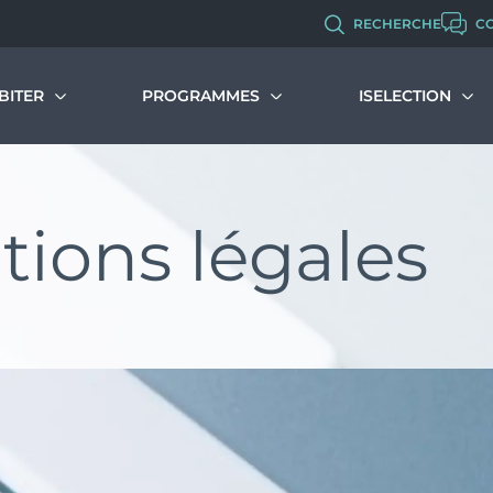
RECHERCHE
C
BITER
PROGRAMMES
ISELECTION
immobilier neuf
Malraux
Programmes d’investissement
Qui sommes-no
s dispositifs et avantages
Programmes d’habitation
Nos métiers et 
ions légales
couvrir et comprendre le PTZ
Chiffres clés de 
Monuments Historiques
muler votre PTZ
Politique RH
Recrutement
Déficit Foncier
Denormandie
LLI