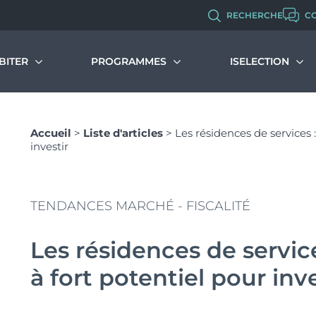
RECHERCHE
C
BITER
PROGRAMMES
ISELECTION
immobilier neuf
Malraux
Programmes d’investissement
Qui sommes-no
Accueil
>
Liste d'articles
>
Les résidences de services 
s dispositifs et avantages
Programmes d’habitation
Nos métiers et 
investir
couvrir et comprendre le PTZ
Chiffres clés de 
Monuments Historiques
muler votre PTZ
Politique RH
Recrutement
Déficit Foncier
TENDANCES MARCHÉ - FISCALITÉ
Denormandie
Les résidences de servic
LLI
à fort potentiel pour inve