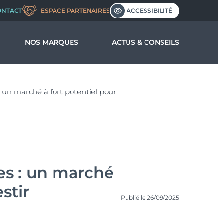
ACCESSIBILITÉ
ONTACT
ESPACE PARTENAIRES
NOS MARQUES
ACTUS & CONSEILS
us ?
: un marché à fort potentiel pour
nos valeurs
l’entreprise
es : un marché
stir
Publié le 26/09/2025