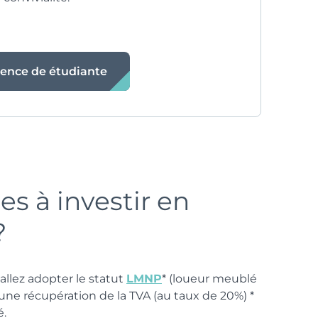
dence de étudiante
es à investir en
?
allez adopter le statut
LMNP
* (loueur meublé
’une récupération de la TVA (au taux de 20%) *
é.