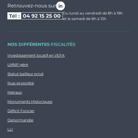
Retrouvez-nous sur
Du lundi au vendredi de 8h à 19h
et le samedi de 8h à 13h
NOS DIFFÉRENTES
FISCALITÉS
Investissement locatif en VEFA
LMNP géré
Statut bailleur privé
Nue-propriété
Malraux
Monuments Historiques
Déficit Foncier
Denormandie
LLI