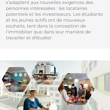
s’adaptent aux nouvelles exigences des
Nos métiers et nos valeurs
personnes intéressées : les locataires
ACTUS & CONSEILS
Monuments Historiques
Chiffres clés de l’entreprise
potentiels et les investisseurs. Les étudiants
Déficit Foncier
et les jeunes actifs ont de nouveaux
Politique RH
CONTACT
souhaits, tant dans la conception de
Denormandie
Recrutement
l’immobilier que dans leur manière de
LLI
travailler et d’étudier.
ESPACE PARTENAIRES