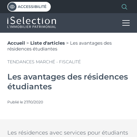
ACCESSIBILITÉ
Accueil
>
Liste d'articles
>
Les avantages des
INVESTIR
résidences étudiantes
TENDANCES MARCHÉ - FISCALITÉ
HABITER
Découvrir nos programmes
Les avantages des résidences
Notre vision de l’immobilier patrimonial
étudiantes
PROGRAMMES
L’immobilier neuf
Investissement locatif en VEFA
Les dispositifs et avantages
LMNP géré
Publié le 27/10/2020
ISELECTION
Programmes d’investissement
Découvrir et comprendre le PTZ
Statut bailleur privé
Programmes d’habitation
Simuler votre PTZ
Nue-propriété
NOS MARQUES
Qui sommes-nous ?
Les résidences avec services pour étudiants
Malraux