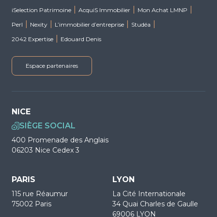
iSelection Patrimoine
AcquiS Immobilier
Mon Achat LMNP
Perl
Nexity
L’immobilier d’entreprise
Studéa
2042 Expertise
Edouard Denis
Espace partenaires
NICE
SIÈGE SOCIAL
400 Promenade des Anglais
06203 Nice Cedex 3
PARIS
LYON
115 rue Réaumur
La Cité Internationale
75002 Paris
34 Quai Charles de Gaulle
69006 LYON