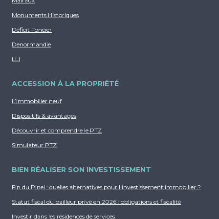
Malraux
un choix judicieux pour constituer un
Monuments Historiques
patrimoine tout en bénéficiant d’une fiscalité
Déficit Foncier
avantageuse.
Denormandie
LLI
ACCESSION À LA PROPRIÉTÉ
L’immobilier neuf
Dispositifs & avantages
Découvrir et comprendre le PTZ
Simulateur PTZ
BIEN RÉALISER SON INVESTISSEMENT
Fin du Pinel : quelles alternatives pour l'investissement immobilier ?
Statut fiscal du bailleur privé en 2026 : obligations et fiscalité
Investir dans les résidences de services