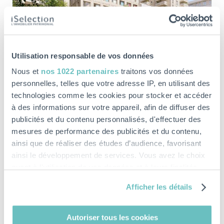
LMNP ÉTUDIANT
Utilisation responsable de vos données
BORDEAUX (33)
Nous et
nos 1022 partenaires
traitons vos données
À partir de :
111 113€
personnelles, telles que votre adresse IP, en utilisant des
Rentabilité moyenne :
4,10 %
technologies comme les cookies pour stocker et accéder
à des informations sur votre appareil, afin de diffuser des
Type :
Résidence étudiante
publicités et du contenu personnalisés, d'effectuer des
Livraison prév. :
2ème trim. 2028
mesures de performance des publicités et du contenu,
ainsi que de réaliser des études d’audience, favorisant
Investissez dans une résidence étudiante au
ainsi le développement de services. Vous avez le choix
coeur d'un bassin de 100 000 étudiants à
quant à l'utilisation de vos données et à leurs finalités.
Bordeaux
Vous pouvez modifier ou retirer votre consentement à
Afficher les détails
tout moment en consultant la Déclaration relative aux
En savoir plus
cookies ou en cliquant sur l'icône de confidentialité.
Autoriser tous les cookies