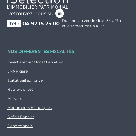
Prix
Orientation
112 393 €
Sud-Est
Retrouvez-nous sur
Du lundi au vendredi de 8h à 19h
et le samedi de 8h à 13h
Typologie
Parking
NOS DIFFÉRENTES
FISCALITÉS
T1
Non
Investissement locatif en VEFA
Surface
Extérieur
LMNP géré
20.67 m²
Statut bailleur privé
Nue-propriété
Prix
Orientation
118 018 €
Sud-Est
Malraux
Monuments Historiques
Déficit Foncier
Denormandie
LLI