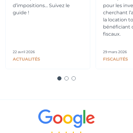
d’impositions… Suivez le
pour les inv
guide !
cherchant l
Typologie
Parking
la location t
T1
Non
bénéficiant 
fiscaux.
Surface
Extérieur
18.16 m²
22 avril 2026
29 mars 2026
Prix
Orientation
ACTUALITÉS
FISCALITÉS
116 036 €
Sud-Est
Typologie
Parking
T1
Non
Surface
Extérieur
17.76 m²