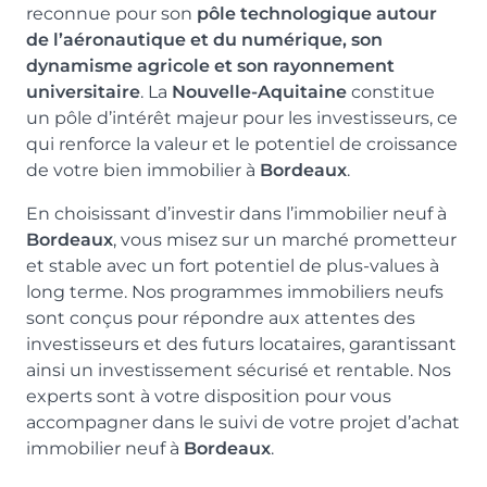
reconnue pour son
pôle technologique autour
Prix
Orientation
de l’aéronautique et du numérique, son
115 142 €
Nord-Ouest
dynamisme agricole et son rayonnement
universitaire
. La
Nouvelle-Aquitaine
constitue
un pôle d’intérêt majeur pour les investisseurs, ce
qui renforce la valeur et le potentiel de croissance
de votre bien immobilier à
Bordeaux
.
Typologie
Parking
T1
Non
En choisissant d’investir dans l’immobilier neuf à
Bordeaux
, vous misez sur un marché prometteur
Surface
Extérieur
et stable avec un fort potentiel de plus-values à
19.03 m²
long terme. Nos programmes immobiliers neufs
sont conçus pour répondre aux attentes des
Prix
Orientation
investisseurs et des futurs locataires, garantissant
120 342 €
Sud-Ouest
ainsi un investissement sécurisé et rentable. Nos
experts sont à votre disposition pour vous
accompagner dans le suivi de votre projet d’achat
immobilier neuf à
Bordeaux
.