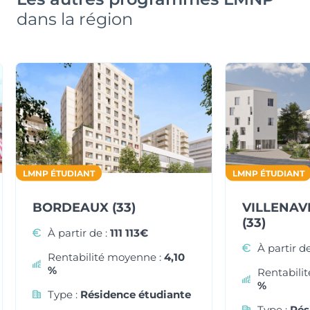
dans la région
Typologie
Parking
T1
Non
Surface
Extérieur
19.04 m²
Prix
Orientation
122 405 €
Sud-Ouest
LMNP ÉTUDIANT
LMNP ÉTUDIANT
BORDEAUX (33)
VILLENAV
(33)
À partir de :
111 113€
À partir de
Typologie
Parking
Rentabilité moyenne :
4,10
T1
Non
%
Rentabili
%
Type :
Résidence étudiante
Surface
Extérieur
Type :
Rés