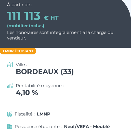
Nos métiers et nos valeurs
À partir de :
ACTUS & CONSEILS
Monuments Historiques
111 113
Chiffres clés de l’entreprise
€ HT
Déficit Foncier
(mobilier inclus)
Politique RH
CONTACT
Les honoraires sont intégralement à la charge du
Denormandie
Recrutement
ESPACE PARTENAIRES
vendeur.
LLI
LMNP ÉTUDIANT
Ville :
BORDEAUX (33)
Rentabilité moyenne :
4,10 %
Fiscalité :
LMNP
Résidence étudiante :
Neuf/VEFA - Meublé