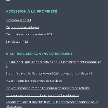
Typologie
Parking
T1
Non
ACCESSION À LA PROPRIÉTÉ
Surface
Extérieur
L’immobilier neuf
19.04 m²
Dispositifs & avantages
Prix
Orientation
Découvrir et comprendre le PTZ
121 030 €
Sud-Ouest
Simulateur PTZ
BIEN RÉALISER SON INVESTISSEMENT
Fin du Pinel : quelles alternatives pour l'investissement immobilier
?
Typologie
Parking
Statut fiscal du bailleur privé en 2026 : obligations et fiscalité
T1
Non
Investir dans les résidences de services
L’investissement immobilier pour bien préparer sa retraite
Surface
Extérieur
18.34 m²
L'immobilier locatif : un bon placement en 4 points
Comparatif des dispositifs fiscaux : les différentes solutions pour
Prix
Orientation
défiscaliser