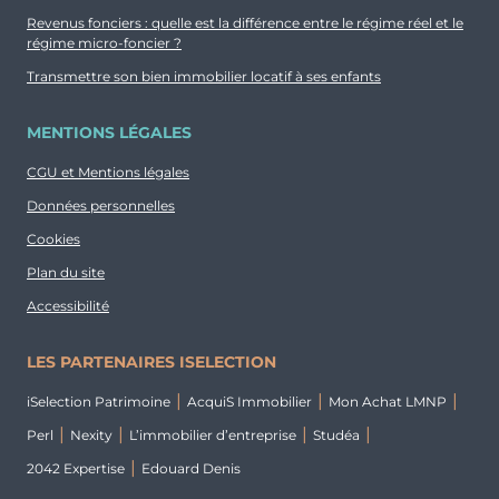
115 738 €
Sud-Est
Revenus fonciers : quelle est la différence entre le régime réel et le
régime micro-foncier ?
Transmettre son bien immobilier locatif à ses enfants
MENTIONS LÉGALES
Typologie
Parking
CGU et Mentions légales
T1
Non
Données personnelles
Surface
Extérieur
Cookies
17.76 m²
Plan du site
Accessibilité
Prix
Orientation
113 352 €
Sud-Est
LES PARTENAIRES ISELECTION
iSelection Patrimoine
AcquiS Immobilier
Mon Achat LMNP
Perl
Nexity
L’immobilier d’entreprise
Studéa
2042 Expertise
Edouard Denis
Typologie
Parking