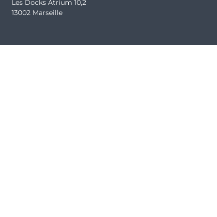
116 455 €
Nord-Ouest
Les Docks Atrium 10,2
13002 Marseille
Typologie
Parking
T1
Non
Surface
Extérieur
19.04 m²
Prix
Orientation
121 718 €
Sud-Ouest
Typologie
Parking