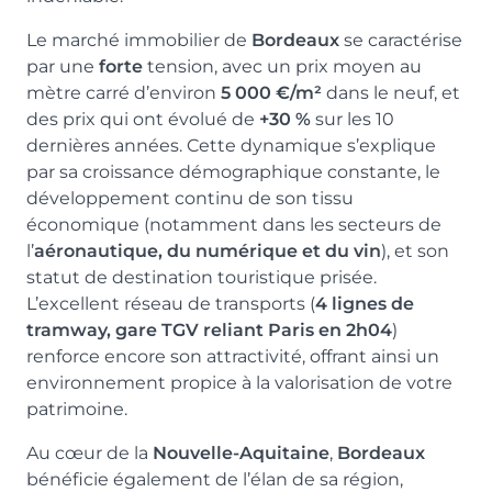
Typologie
Parking
Le marché immobilier de
Bordeaux
se caractérise
T1
Non
par une
forte
tension, avec un prix moyen au
mètre carré d’environ
5 000 €/m²
dans le neuf, et
Surface
Extérieur
des prix qui ont évolué de
+30 %
sur les 10
17.76 m²
dernières années. Cette dynamique s’explique
par sa croissance démographique constante, le
Prix
Orientation
développement continu de son tissu
112 073 €
Sud-Est
économique (notamment dans les secteurs de
l’
aéronautique, du numérique et du vin
), et son
statut de destination touristique prisée.
L’excellent réseau de transports (
4 lignes de
tramway, gare TGV reliant Paris en 2h04
)
Typologie
Parking
renforce encore son attractivité, offrant ainsi un
T1
Non
environnement propice à la valorisation de votre
patrimoine.
Surface
Extérieur
Au cœur de la
Nouvelle-Aquitaine
,
Bordeaux
18.34 m²
bénéficie également de l’élan de sa région,