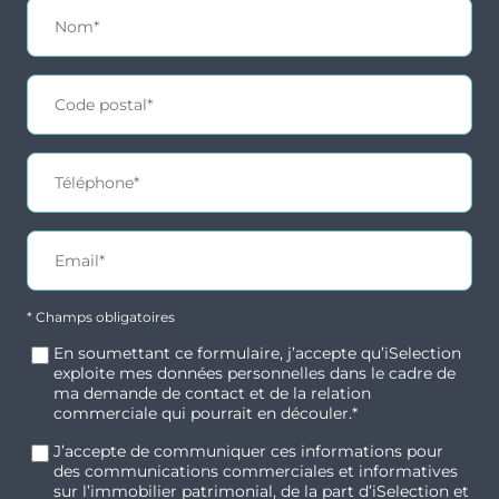
prestigieux comme l’Université Bordeaux
Montaigne, l’École de Management Kedge et
de nombreuses écoles d’ingénieurs et de
29
commerce.
disponibles
Commodités et transports
Commerces, restaurants et services de
Typologie
Parking
proximité, créant un environnement de vie
T1
Non
agréable.
* Champs obligatoires
Nombreux établissements scolaires et
Surface
Extérieur
universitaires à proximité.
En soumettant ce formulaire, j’accepte qu’iSelection
19.04 m²
exploite mes données personnelles dans le cadre de
À seulement 500 mètres de la gare Bordeaux
ma demande de contact et de la relation
commerciale qui pourrait en découler.*
Saint-Jean, connectée par la LGV en 2h05 avec
Prix
Orientation
Paris.
122 062 €
Sud-Ouest
J’accepte de communiquer ces informations pour
des communications commerciales et informatives
Proximité immédiate des lignes de tramway C
sur l’immobilier patrimonial, de la part d’iSelection et