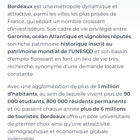
Bordeaux
est une métropole dynamique et
Prix
Orientation
attractive, parmi les villes les plus prisées de
112 073 €
Nord-Ouest
France, qui séduit un nombre croissant
d’investisseurs. Son cadre de vie privilégié entre
Garonne, océan Atlantique et vignobles réputés
,
son riche patrimoine
historique inscrit au
patrimoine mondial de l’UNESCO
et son bassin
Typologie
Parking
d’emploi florissant en font un lieu de vie très
T1
Non
recherché, synonyme d’une demande locative
constante.
Surface
Extérieur
19.04 m²
Avec une agglomération de plus de
1 million
d’habitants
, au sein de laquelle vivent plus de
90
Prix
Orientation
000 étudiants
,
800 000 résidents permanents
120 058 €
Sud-Ouest
et où passent chaque année
plus de 6 millions
de touristes
,
Bordeaux
offre un pôle universitaire
de premier choix ainsi qu’une attractivité
démographique et économique globale
indéniable.