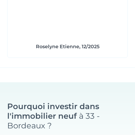
Typologie
Parking
T1
Non
Surface
Extérieur
17.76 m²
Roselyne Etienne, 12/2025
Prix
Orientation
111 753 €
Sud-Est
Typologie
Parking
Pourquoi investir dans
T1
Non
l'immobilier neuf
à 33 -
Surface
Extérieur
Bordeaux ?
17.72 m²