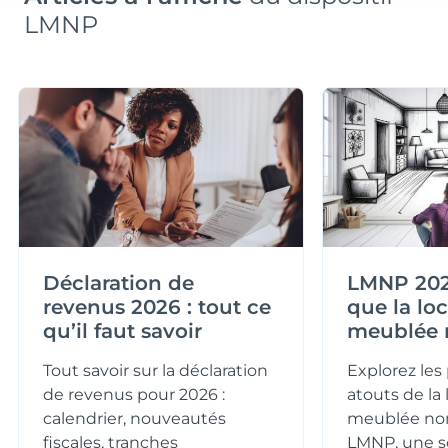
LMNP
Prix
Orientation
114 632 €
Nord-Ouest
Typologie
Parking
T1
Non
Surface
Extérieur
Déclaration de
LMNP 2026
19.04 m²
revenus 2026 : tout ce
que la lo
qu’il faut savoir
meublée 
Prix
Orientation
122 749 €
Sud-Ouest
Tout savoir sur la déclaration
Explorez les 
de revenus pour 2026 :
atouts de la 
calendrier, nouveautés
meublée no
fiscales, tranches
LMNP, une so