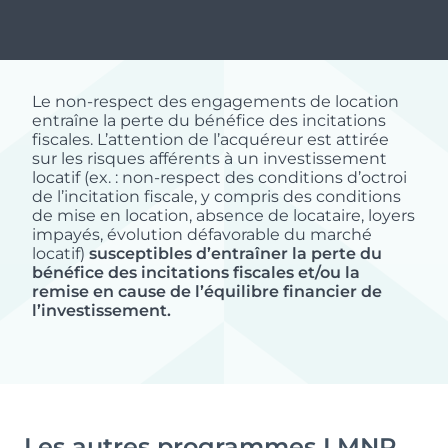
17.36 m²
Prix
Orientation
Le + du programme :
112 354 €
Sud-Est
Le non-respect des engagements de location
entraîne la perte du bénéfice des incitations
La résidence TRIBEQUA est une résidence
fiscales. L’attention de l’acquéreur est attirée
étudiante nouvelle génération, offrant des studios
sur les risques afférents à un investissement
modernes et des espaces communs de qualité
locatif (ex. : non-respect des conditions d’octroi
de l’incitation fiscale, y compris des conditions
pour un cadre de vie optimal. Avec des services
de mise en location, absence de locataire, loyers
Typologie
Parking
pensés pour le confort et la sécurité des
impayés, évolution défavorable du marché
T1
Non
étudiants, elle garantit une expérience de vie
locatif)
susceptibles d’entraîner la perte du
agréable et un environnement propice à la
bénéfice des incitations fiscales et/ou la
remise en cause de l’équilibre financier de
Surface
Extérieur
réussite.
l’investissement.
17.72 m²
Prix
Orientation
114 312 €
Nord-Ouest
Les autres programmes LMNP