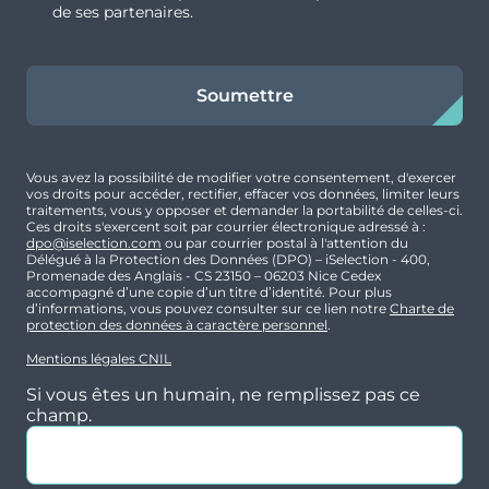
et D, et de nombreux bus.
de ses partenaires.
Typologie
Parking
Soumettre
T1
Non
Focus Prestations/Résidence
TRIBEQUA se distingue par son architecture
Surface
Extérieur
Vous avez la possibilité de modifier votre consentement, d'exercer
moderne et soignée, avec des façades
17.76 m²
vos droits pour accéder, rectifier, effacer vos données, limiter leurs
élégantes et des espaces lumineux.
traitements, vous y opposer et demander la portabilité de celles-ci.
Ces droits s'exercent soit par courrier électronique adressé à :
Prix
Orientation
dpo@iselection.com
ou par courrier postal à l'attention du
Espaces communs tels que « La Fabrick », un
Délégué à la Protection des Données (DPO) – iSelection - 400,
113 992 €
Sud-Est
grand espace de détente, et des équipements
Promenade des Anglais - CS 23150 – 06203 Nice Cedex
accompagné d’une copie d’un titre d’identité. Pour plus
adaptés aux nouveaux modes de vie.
d’informations, vous pouvez consulter sur ce lien notre
Charte de
protection des données à caractère personnel
.
Studios meublés et entièrement équipés avec
Mentions légales CNIL
kitchenette, espace de travail, salle d’eau
privative.
Si vous êtes un humain, ne remplissez pas ce
Typologie
Parking
champ.
Espaces communs dédiés à la vie étudiante :
T1
Non
salle de coworking, cafétéria, et espaces de
loisirs (gaming, atelier, cuisine partagée).
Surface
Extérieur