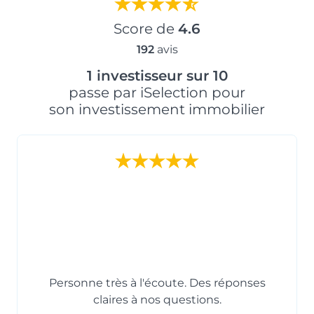
Prix
Orientation
Score de
4.6
111 433 €
Sud-Est
192
avis
1 investisseur sur 10
passe par iSelection pour
son investissement immobilier
Typologie
Parking
T1
Non
Surface
Extérieur
17.76 m²
Prix
Orientation
111 433 €
Sud-Est
Personne très à l'écoute. Des réponses
claires à nos questions.