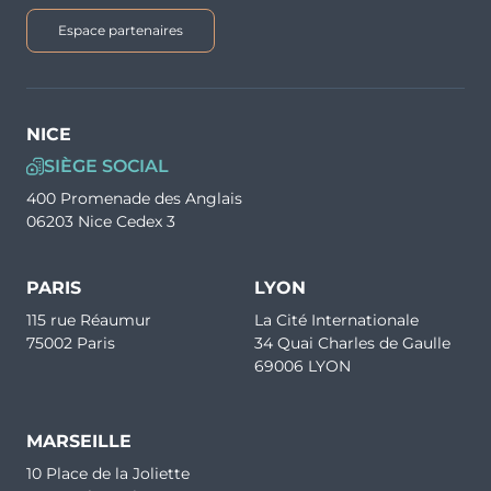
T1
Non
Espace partenaires
Surface
Extérieur
17.36 m²
NICE
Prix
Orientation
SIÈGE SOCIAL
111 724 €
Sud-Est
400 Promenade des Anglais
06203 Nice Cedex 3
PARIS
LYON
Typologie
Parking
115 rue Réaumur
La Cité Internationale
T1
Non
75002 Paris
34 Quai Charles de Gaulle
69006 LYON
Surface
Extérieur
17.99 m²
MARSEILLE
Prix
Orientation
10 Place de la Joliette