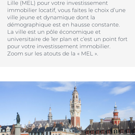
Lille (MEL) pour votre investissement
Nos métiers et nos valeurs
immobilier locatif, vous faites le choix d’une
ACTUS & CONSEILS
Monuments Historiques
Chiffres clés de l’entreprise
ville jeune et dynamique dont la
Déficit Foncier
démographique est en hausse constante.
Politique RH
CONTACT
La ville est un pôle économique et
Denormandie
Recrutement
universitaire de 1er plan et c’est un point fort
LLI
pour votre investissement immobilier.
ESPACE PARTENAIRES
Zoom sur les atouts de la « MEL ».