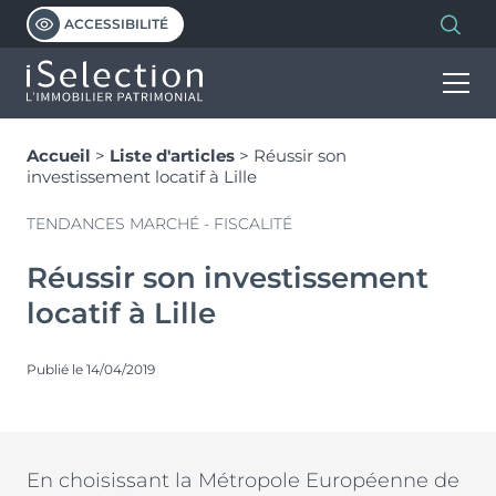
ACCESSIBILITÉ
Accueil
>
Liste d'articles
>
Réussir son
INVESTIR
investissement locatif à Lille
TENDANCES MARCHÉ - FISCALITÉ
HABITER
Découvrir nos programmes
Réussir son investissement
Notre vision de l’immobilier patrimonial
locatif à Lille
PROGRAMMES
L’immobilier neuf
Investissement locatif en VEFA
Les dispositifs et avantages
LMNP géré
Publié le 14/04/2019
ISELECTION
Programmes d’investissement
Découvrir et comprendre le PTZ
Statut bailleur privé
Programmes d’habitation
Simuler votre PTZ
Nue-propriété
NOS MARQUES
Qui sommes-nous ?
En choisissant la Métropole Européenne de
Malraux