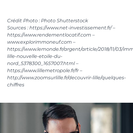
Crédit Photo : Photo Shutterstock
Sources : https://www.net-investissement.fr/ –
https://www.rendementlocatif.com –
www.explorimmoneuf.com –
https://www.lemonde.fr/argent/article/2018/11/03/imm
lille-nouvelle-etoile-du-
nord_5378300_1657007.html –
https://www.lillemetropole.fr/fr –
http://www.zoomsurlille.fr/decouvrir-lille/quelques-
chiffres