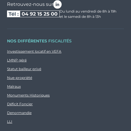
Retrouvez-nous sur
Du lundi au vendredi de 8h à 19h
et le samedi de 8h à 13h
NOS DIFFÉRENTES
FISCALITÉS
Investissement locatif en VEFA
LMNP géré
Statut bailleur privé
Nue-propriété
Malraux
Monuments Historiques
Déficit Foncier
Denormandie
LLI