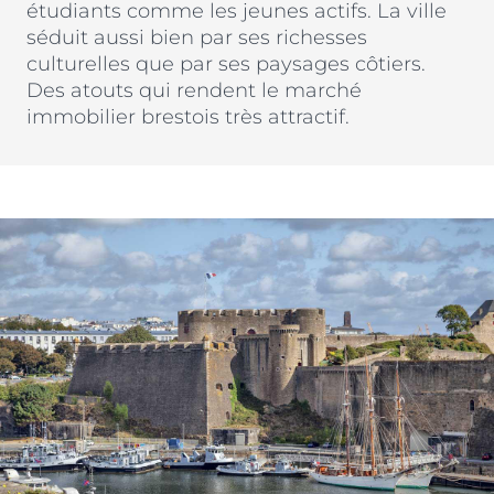
étudiants comme les jeunes actifs. La ville
Nos métiers et nos valeurs
séduit aussi bien par ses richesses
ACTUS & CONSEILS
Monuments Historiques
Chiffres clés de l’entreprise
culturelles que par ses paysages côtiers.
Déficit Foncier
Des atouts qui rendent le marché
Politique RH
CONTACT
immobilier brestois très attractif.
Denormandie
Recrutement
LLI
ESPACE PARTENAIRES