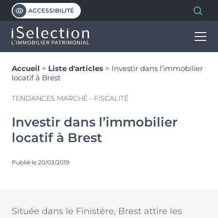
ACCESSIBILITÉ
Accueil
>
Liste d'articles
>
Investir dans l’immobilier
INVESTIR
locatif à Brest
TENDANCES MARCHÉ - FISCALITÉ
HABITER
Découvrir nos programmes
Investir dans l’immobilier
Notre vision de l’immobilier patrimonial
locatif à Brest
PROGRAMMES
L’immobilier neuf
Investissement locatif en VEFA
Les dispositifs et avantages
LMNP géré
Publié le 20/03/2019
ISELECTION
Programmes d’investissement
Découvrir et comprendre le PTZ
Statut bailleur privé
Programmes d’habitation
Simuler votre PTZ
Nue-propriété
NOS MARQUES
Qui sommes-nous ?
Située dans le Finistère, Brest attire les
Malraux