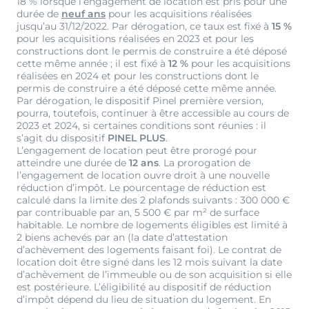
18 % lorsque l’engagement de location est pris pour une
durée de
neuf ans
pour les acquisitions réalisées
jusqu’au 31/12/2022. Par dérogation, ce taux est fixé à
15 %
pour les acquisitions réalisées en 2023 et pour les
constructions dont le permis de construire a été déposé
cette même année ; il est fixé à
12 %
pour les acquisitions
réalisées en 2024 et pour les constructions dont le
permis de construire a été déposé cette même année.
Par dérogation, le dispositif Pinel première version,
pourra, toutefois, continuer à être accessible au cours de
2023 et 2024, si certaines conditions sont réunies : il
s’agit du dispositif
PINEL PLUS
.
L’engagement de location peut être prorogé pour
atteindre une durée de
12 ans
. La prorogation de
l’engagement de location ouvre droit à une nouvelle
réduction d’impôt. Le pourcentage de réduction est
calculé dans la limite des 2 plafonds suivants : 300 000 €
par contribuable par an, 5 500 € par m² de surface
habitable. Le nombre de logements éligibles est limité à
2 biens achevés par an (la date d’attestation
d’achèvement des logements faisant foi). Le contrat de
location doit être signé dans les 12 mois suivant la date
d’achèvement de l’immeuble ou de son acquisition si elle
est postérieure. L’éligibilité au dispositif de réduction
d’impôt dépend du lieu de situation du logement. En