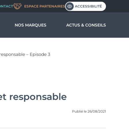
ACCESSIBILITÉ
ONTACT
ESPACE PARTENAIRES
NOS MARQUES
ACTUS & CONSEILS
us ?
 responsable – Episode 3
nos valeurs
l’entreprise
et responsable
Publié le 26/08/2021