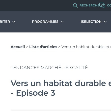
RECHERCHE
C
BITER
PROGRAMMES
ISELECTION
immobilier neuf
Malraux
Programmes d’investissement
Qui sommes-no
Accueil
>
Liste d'articles
>
Vers un habitat durable et
s dispositifs et avantages
Programmes d’habitation
Nos métiers et 
couvrir et comprendre le PTZ
Chiffres clés de 
Monuments Historiques
muler votre PTZ
Politique RH
Recrutement
Déficit Foncier
TENDANCES MARCHÉ - FISCALITÉ
Denormandie
Vers un habitat durable 
LLI
- Episode 3