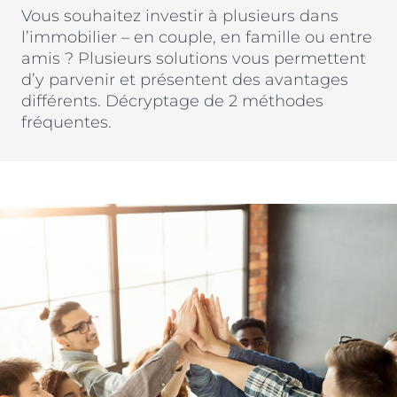
Nos métiers et nos valeurs
Vous souhaitez investir à plusieurs dans
ACTUS & CONSEILS
Monuments Historiques
l’immobilier – en couple, en famille ou entre
Chiffres clés de l’entreprise
amis ? Plusieurs solutions vous permettent
Déficit Foncier
Politique RH
d’y parvenir et présentent des avantages
CONTACT
Denormandie
différents. Décryptage de 2 méthodes
Recrutement
fréquentes.
LLI
ESPACE PARTENAIRES