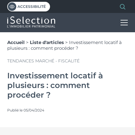
ACCESSIBILITÉ
Accueil
>
Liste d'articles
>
Investissement locatif à
INVESTIR
plusieurs : comment procéder ?
TENDANCES MARCHÉ - FISCALITÉ
HABITER
Découvrir nos programmes
Investissement locatif à
Notre vision de l’immobilier patrimonial
plusieurs : comment
PROGRAMMES
L’immobilier neuf
Investissement locatif en VEFA
procéder ?
Les dispositifs et avantages
LMNP géré
ISELECTION
Programmes d’investissement
Découvrir et comprendre le PTZ
Publié le 05/04/2024
Statut bailleur privé
Programmes d’habitation
Simuler votre PTZ
Nue-propriété
NOS MARQUES
Qui sommes-nous ?
Malraux