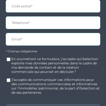
Potentiel locatif renforcé par la connexion
directe à Tours, facilitant la mobilité
professionnelle et l’attractivité économique.
Environnement sécurisé et familial, apprécié
pour son équilibre entre dynamisme urbain,
nature et qualité de vie.
Commodités et transports
* Champs obligatoires
Résidence située dans un quartier calme,
En soumettant ce formulaire, j’accepte qu’iSelection
connecté à la métropole tourangelle et offrant
exploite mes données personnelles dans le cadre de
un accès rapide au centre de Saint-Cyr et de
ma demande de contact et de la relation
Tours.
commerciale qui pourrait en découler.*
Accès rapide via 3 autoroutes : A10, A85, A28.
J’accepte de communiquer ces informations pour
des communications commerciales et informatives
Aéroport de Tours – Val de Loire est à 13
sur l’immobilier patrimonial, de la part d’iSelection et
de ses partenaires.
minutes.
La gare de Tours est à 15 minutes.