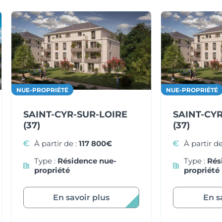
NUE-PROPRIÉTÉ
NUE-PROPRIÉTÉ
SAINT-CYR-SUR-LOIRE
SAINT-CY
(37)
(37)
À partir de :
117 800€
À partir de
Type :
Résidence nue-
Type :
Rés
propriété
propriété
En savoir plus
En s