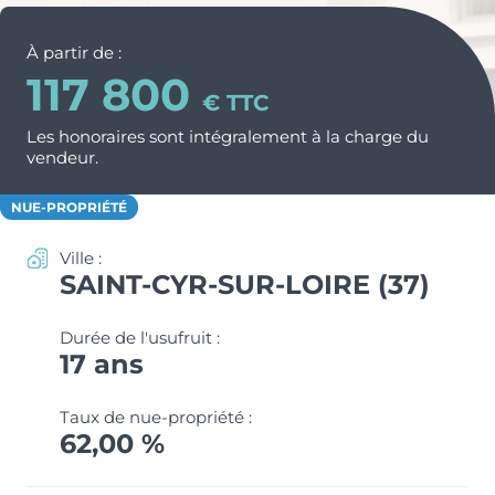
Nos métiers et nos valeurs
ACTUS & CONSEILS
Monuments Historiques
À partir de :
Chiffres clés de l’entreprise
117 800
Déficit Foncier
Politique RH
CONTACT
€ TTC
Denormandie
Les honoraires sont intégralement à la charge du
Recrutement
ESPACE PARTENAIRES
vendeur.
LLI
NUE-PROPRIÉTÉ
Ville :
SAINT-CYR-SUR-LOIRE (37)
Durée de l'usufruit :
17 ans
Taux de nue-propriété :
62,00 %