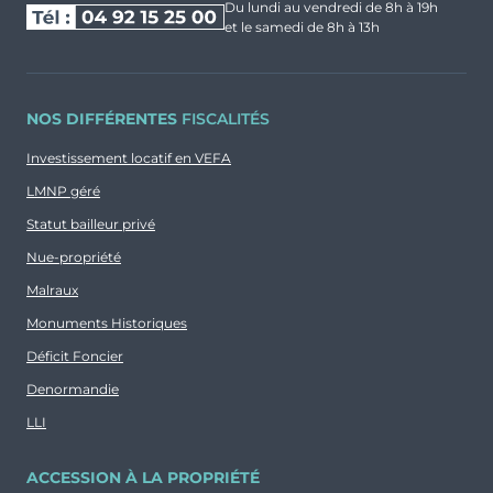
Du lundi au vendredi de 8h à 19h
et le samedi de 8h à 13h
NOS DIFFÉRENTES
FISCALITÉS
Investissement locatif en VEFA
LMNP géré
Statut bailleur privé
Nue-propriété
Malraux
Monuments Historiques
Déficit Foncier
Denormandie
LLI
ACCESSION À LA PROPRIÉTÉ