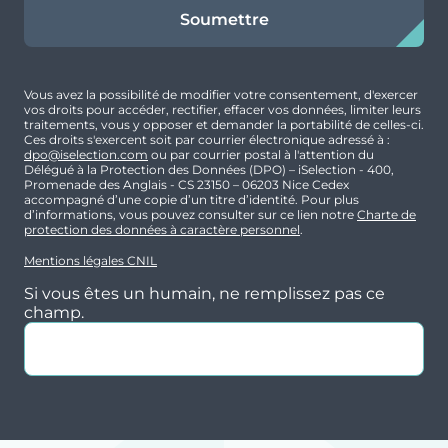
Soumettre
Focus prestations/résidence
Un emplacement privilégié : quartier calme,
Vous avez la possibilité de modifier votre consentement, d'exercer
face au Parc du Carré Vert.
vos droits pour accéder, rectifier, effacer vos données, limiter leurs
traitements, vous y opposer et demander la portabilité de celles-ci.
Une résidence à l’architecture élégante
Ces droits s'exercent soit par courrier électronique adressé à :
dpo@iselection.com
proposant des T2 et des T3tous dotés d’un
ou par courrier postal à l'attention du
Délégué à la Protection des Données (DPO) – iSelection - 400,
balcon etdeparkings sous-sol.
Promenade des Anglais - CS 23150 – 06203 Nice Cedex
accompagné d’une copie d’un titre d’identité. Pour plus
Mobilité douce encouragée :nombreux locaux
d’informations, vous pouvez consulter sur ce lien notre
Charte de
protection des données à caractère personnel
.
vélos en RDC et sous-sol.
Mentions légales CNIL
Si vous êtes un humain, ne remplissez pas ce
Le + du programme
champ.
La sérénité d’un cadre résidentiel alliée à une
accessibilité immédiate vers Tours,
garantissant un excellent compromis entre
performance locative et valorisation du
patrimoine.