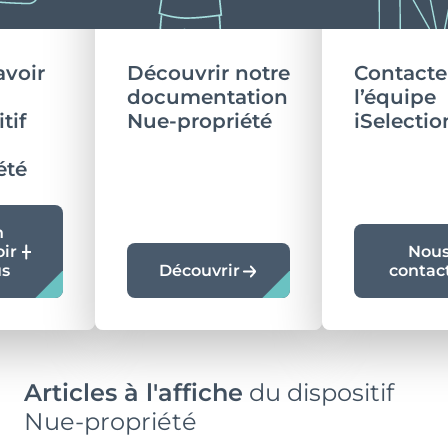
avoir
Découvrir notre
Contacte
documentation
l’équipe
tif
Nue-propriété
iSelectio
été
n
oir
Nou
us
Découvrir
contac
Articles à l'affiche
du dispositif
Nue-propriété