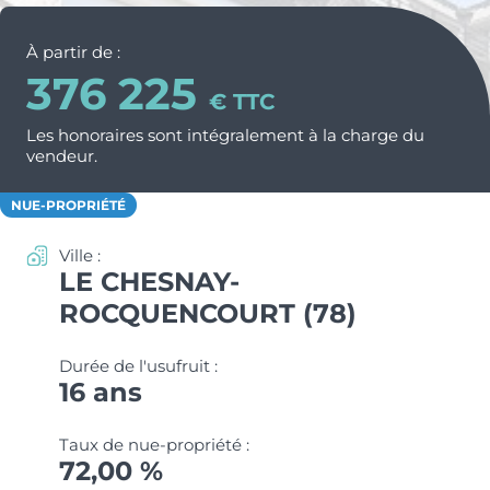
Nos métiers et nos valeurs
ACTUS & CONSEILS
Monuments Historiques
À partir de :
Chiffres clés de l’entreprise
376 225
Déficit Foncier
Politique RH
CONTACT
€ TTC
Denormandie
Les honoraires sont intégralement à la charge du
Recrutement
ESPACE PARTENAIRES
vendeur.
LLI
NUE-PROPRIÉTÉ
Ville :
LE CHESNAY-
ROCQUENCOURT (78)
Durée de l'usufruit :
16 ans
Taux de nue-propriété :
72,00 %