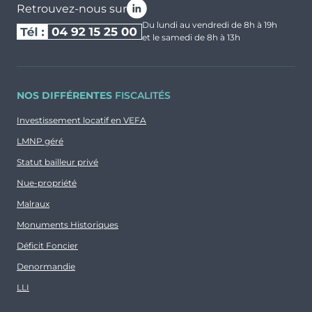
Retrouvez-nous sur
Du lundi au vendredi de 8h à 19h
et le samedi de 8h à 13h
NOS DIFFÉRENTES
FISCALITÉS
Investissement locatif en VEFA
LMNP géré
Statut bailleur privé
Nue-propriété
Malraux
Monuments Historiques
Déficit Foncier
Denormandie
LLI