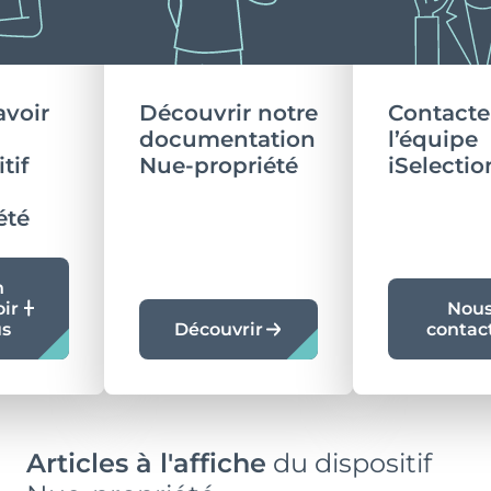
avoir
Découvrir notre
Contacte
documentation
l’équipe
tif
Nue-propriété
iSelectio
été
n
oir
Nou
us
Découvrir
contac
Articles à l'affiche
du dispositif