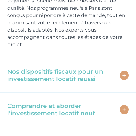
logements fonctionnels, bien desservis et de
qualité. Nos programmes neufs à Paris sont
conçus pour répondre à cette demande, tout en
maximisant votre rendement à travers des
dispositifs adaptés. Nos experts vous
accompagnent dans toutes les étapes de votre
projet.
Nos dispositifs fiscaux pour un
investissement locatif réussi
Découvrez les solutions d'optimisation fiscale
pour votre projet d'investissement à 75 - Paris
Comprendre et aborder
:
l'investissement locatif neuf
VEFA
Immobilier neuf
LMNP Géré