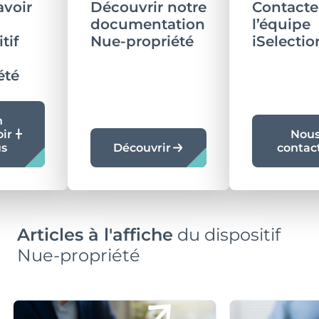
avoir
Découvrir notre
Contacte
documentation
l’équipe
tif
Nue-propriété
iSelectio
été
n
oir
Nou
us
Découvrir
contac
Articles à l'affiche
du dispositif
Nue-propriété