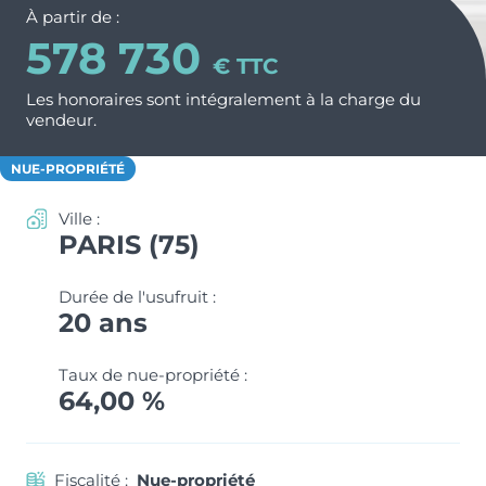
Nos métiers et nos valeurs
À partir de :
ACTUS & CONSEILS
Monuments Historiques
578 730
Chiffres clés de l’entreprise
€ TTC
Déficit Foncier
Politique RH
CONTACT
Les honoraires sont intégralement à la charge du
vendeur.
Denormandie
Recrutement
ESPACE PARTENAIRES
LLI
NUE-PROPRIÉTÉ
Ville :
PARIS (75)
Durée de l'usufruit :
20 ans
Taux de nue-propriété :
64,00 %
Fiscalité :
Nue-propriété