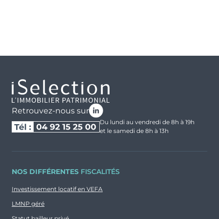
Dispositifs et avantages
Nue-propriété
Nos programmes d'habitations
Malraux
Monuments Historiques
Déficit Foncier
Denormandie
Retrouvez-nous sur
Du lundi au vendredi de 8h à 19h
et le samedi de 8h à 13h
NOS DIFFÉRENTES
FISCALITÉS
Investissement locatif en VEFA
LMNP géré
Statut bailleur privé