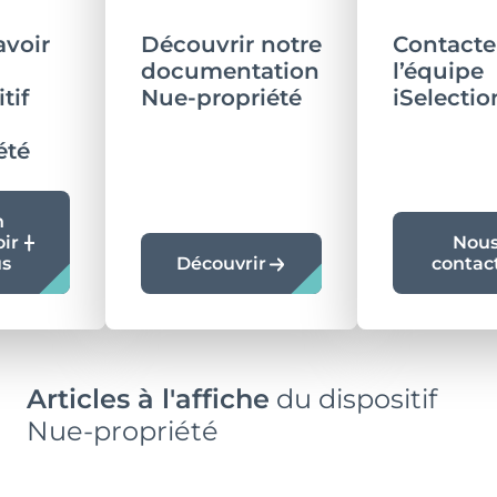
avoir
Découvrir notre
Contacte
documentation
l’équipe
tif
Nue-propriété
iSelectio
été
n
oir
Nou
us
Découvrir
contac
Articles à l'affiche
du dispositif
Nue-propriété