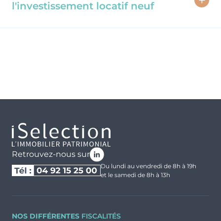
:
l'investissement locatif neuf
VEFA
Immobilier neuf
LMNP Géré
Dispositifs et avantages
Nue-propriété
Nos programmes d'habitations
Malraux
Monuments Historiques
Déficit Foncier
Denormandie
Retrouvez-nous sur
Du lundi au vendredi de 8h à 19h
et le samedi de 8h à 13h
NOS DIFFÉRENTES
FISCALITÉS