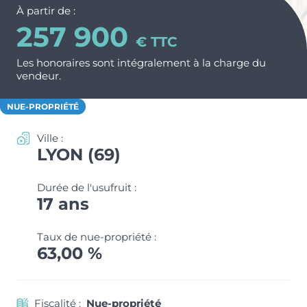
Nos métiers et nos valeurs
À partir de :
ACTUS & CONSEILS
Monuments Historiques
257 900
Chiffres clés de l’entreprise
€ TTC
Déficit Foncier
Politique RH
CONTACT
Les honoraires sont intégralement à la charge du
vendeur.
Denormandie
Recrutement
ESPACE PARTENAIRES
LLI
NUE-PROPRIÉTÉ
Ville :
LYON (69)
Durée de l'usufruit :
17 ans
Taux de nue-propriété :
63,00 %
Fiscalité :
Nue-propriété