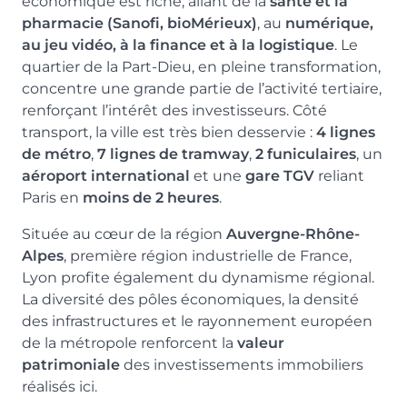
économique est riche, allant de la
santé et la
pharmacie (Sanofi, bioMérieux)
, au
numérique,
au jeu vidéo, à la finance et à la logistique
. Le
quartier de la Part-Dieu, en pleine transformation,
concentre une grande partie de l’activité tertiaire,
renforçant l’intérêt des investisseurs. Côté
transport, la ville est très bien desservie :
4 lignes
de métro
,
7 lignes de tramway
,
2 funiculaires
, un
aéroport international
et une
gare TGV
reliant
Paris en
moins de 2 heures
.
Située au cœur de la région
Auvergne-Rhône-
Alpes
, première région industrielle de France,
Lyon profite également du dynamisme régional.
La diversité des pôles économiques, la densité
des infrastructures et le rayonnement européen
de la métropole renforcent la
valeur
patrimoniale
des investissements immobiliers
réalisés ici.