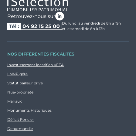
Retrouvez-nous sur
Du lundi au vendredi de 8h à 19h
et le samedi de 8h à 13h
NOS DIFFÉRENTES
FISCALITÉS
Investissement locatif en VEFA
LMNP géré
Statut bailleur privé
Nue-propriété
Malraux
Monuments Historiques
Déficit Foncier
Denormandie