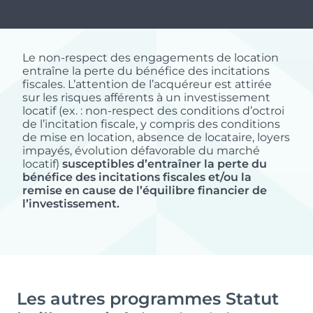
Le + du programme
Une résidence intimiste au cœur d’un
Le non-respect des engagements de location
environnement calme, offrant des espaces
entraîne la perte du bénéfice des incitations
paysagers soignés, à proximité immédiate de
jusqu'à
fiscales. L’attention de l’acquéreur est attirée
Bordeaux. Un cadre idéal alliant qualité de vie,
sur les risques afférents à un investissement
62.21
locatif (ex. : non-respect des conditions d’octroi
accessibilité et valorisation patrimoniale.
m²
de l’incitation fiscale, y compris des conditions
de mise en location, absence de locataire, loyers
impayés, évolution défavorable du marché
locatif)
susceptibles d’entraîner la perte du
bénéfice des incitations fiscales et/ou la
remise en cause de l’équilibre financier de
à partir
l’investissement.
de 238
350 €
Les autres programmes Statut