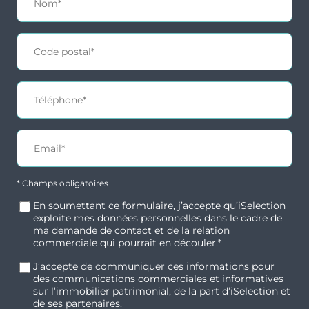
porteurs : port fluvial majeur, aéronautique,
spatial, viticulture et numérique.
2
disponibles
Un marché porteur avec un fort potentiel
locatif, soutenu par la proximité des principaux
bassins d’emplois.
Commodités et transports
Typologie
Parking
T2
Oui
Des transports performants : gare de Bassens
* Champs obligatoires
reliant Bordeaux en 9 minutes en TER, lignes
Surface
Extérieur
de bus (31, 60, 7, S30) à 2 minutes à pied, accès
En soumettant ce formulaire, j’accepte qu’iSelection
41.79 m²
Balcon
exploite mes données personnelles dans le cadre de
rapide aux axes routiers et à l’aéroport.
ma demande de contact et de la relation
commerciale qui pourrait en découler.*
Un quotidien facilité : commerces de
Prix
Orientation
proximité, supermarché, pharmacie, marché
178 350 €
-
J’accepte de communiquer ces informations pour
local et établissements scolaires accessibles
des communications commerciales et informatives
sur l’immobilier patrimonial, de la part d’iSelection et
rapidement.
de ses partenaires.