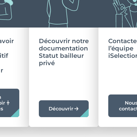
avoir
Découvrir notre
Contacte
documentation
l’équipe
tif
Statut bailleur
iSelectio
privé
ur
n
oir
Nou
us
Découvrir
contac