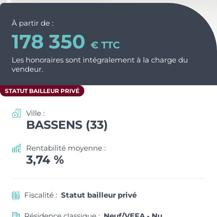
Nos métiers et nos valeurs
ACTUS & CONSEILS
Monuments Historiques
À partir de :
Chiffres clés de l’entreprise
178 350
Déficit Foncier
Politique RH
CONTACT
€ TTC
Denormandie
Les honoraires sont intégralement à la charge du
Recrutement
ESPACE PARTENAIRES
vendeur.
LLI
STATUT BAILLEUR PRIVÉ
Ville :
BASSENS (33)
Rentabilité moyenne :
3,74 %
Fiscalité :
Statut bailleur privé
Résidence classique :
Neuf/VEFA - Nu