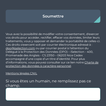
Une localisation pratique : centre-ville
accessible à pied et Bordeaux centre à environ
Typologie
Parking
25 minutes.
Soumettre
T2
Oui
Surface
Extérieur
Focus prestations/résidence
Vous avez la possibilité de modifier votre consentement, d'exercer
39.93 m²
Balcon
vos droits pour accéder, rectifier, effacer vos données, limiter leurs
traitements, vous y opposer et demander la portabilité de celles-ci.
Résidence intimiste de 33 appartements du 2
Ces droits s'exercent soit par courrier électronique adressé à :
Prix
Orientation
au 4 pièces, répartis sur 2 bâtiments à
dpo@iselection.com
ou par courrier postal à l'attention du
Délégué à la Protection des Données (DPO) – iSelection - 400,
178 350 €
-
l’architecture contemporaine.
Promenade des Anglais - CS 23150 – 06203 Nice Cedex
accompagné d’une copie d’un titre d’identité. Pour plus
Espaces extérieurs valorisés : balcons, jardins
d’informations, vous pouvez consulter sur ce lien notre
Charte de
protection des données à caractère personnel
.
privatifs et espaces verts communs paysagers.
Mentions légales CNIL
Si vous êtes un humain, ne remplissez pas ce
Prestations de qualité : parkings privatifs, local
champ.
vélo, volets roulants électriques, salle de bains
équipée, chauffage individuel.
3
pièces