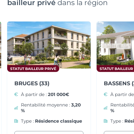
bailleur privé
dans la région
1
disponible
Typologie
Parking
T3
Oui
STATUT BAILLEUR PRIVÉ
STATUT BAILLEUR
Surface
Extérieur
62.21 m²
Balcon
BRUGES (33)
BASSENS (
Prix
Orientation
À partir de :
201 000€
À partir de
238 350 €
-
Rentabilité moyenne :
3,20
Rentabili
%
%
Type :
Résidence classique
Type :
Rés