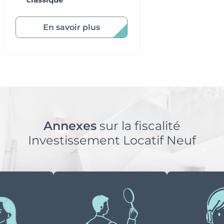
En savoir plus
jusqu'à
82.27
m²
Annexes
sur la fiscalité
à partir
Investissement Locatif Neuf
de 290
047 €
4