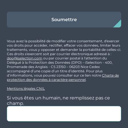
Diverses crèches, écoles maternelles et
élémentaires sont accessibles en 5 minutes à
pied. Le collège et lycée sont accessibles en 10
Soumettre
minutes.
La gare SNCF est à 15 minutes à pied.
Typologie
Parking
La plage de Saint-Adresse est accessible en 15
Vous avez la possibilité de modifier votre consentement, d'exercer
T3
Oui
vos droits pour accéder, rectifier, effacer vos données, limiter leurs
minutes.
traitements, vous y opposer et demander la portabilité de celles-ci.
Ces droits s'exercent soit par courrier électronique adressé à :
dpo@iselection.com
ou par courrier postal à l'attention du
Délégué à la Protection des Données (DPO) – iSelection - 400,
Surface
Extérieur
Promenade des Anglais - CS 23150 – 06203 Nice Cedex
accompagné d’une copie d’un titre d’identité. Pour plus
63.12 m²
Balcon, Jardin,
Focus Prestations/Maisons
d’informations, vous pouvez consulter sur ce lien notre
Charte de
Terrasse
protection des données à caractère personnel
.
Maisons contemporaines : 3 et 4 pièces avec
Mentions légales CNIL
Prix
Orientation
des intérieurs optimisés et lumineux.
Si vous êtes un humain, ne remplissez pas ce
244 550 €
-
champ.
Espaces extérieurs pour chaque maison :
terrasse et jardin privatif.
Les logements sont accompagnés d’une
cuisine équipée et de placards aménagés.