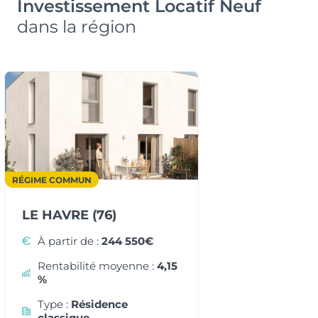
Investissement Locatif Neuf
dans la région
Surface
Extérieur
63.05 m²
Balcon, Jardin,
Terrasse
Prix
Orientation
244 550 €
-
RÉGIME COMMUN
LE HAVRE (76)
À partir de :
244 550€
Rentabilité moyenne :
4,15
%
4
pièces
Type :
Résidence
classique