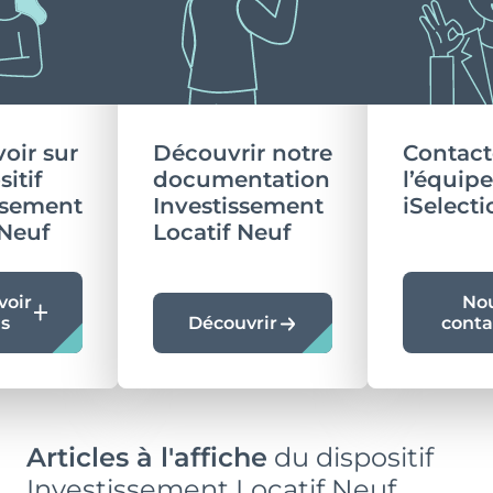
disponibles
voir sur
Découvrir notre
Contact
Typologie
Parking
sitif
documentation
l’équipe
T4
Oui
ssement
Investissement
iSelecti
 Neuf
Locatif Neuf
Surface
Extérieur
82.27 m²
Jardin, Terrasse
voir
No
Prix
Orientation
us
Découvrir
conta
290 047 €
-
Articles à l'affiche
du dispositif
Typologie
Parking
Investissement Locatif Neuf