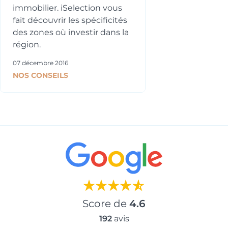
290 047 €
-
immobilier. iSelection vous
fait découvrir les spécificités
des zones où investir dans la
région.
07 décembre 2016
Typologie
Parking
NOS CONSEILS
T4
Oui
Surface
Extérieur
82.27 m²
Jardin, Terrasse
Prix
Orientation
290 047 €
-
Score de
4.6
192
avis