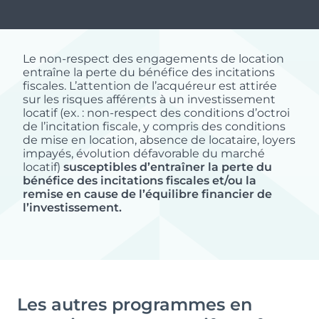
Stationnement inclus avec parkings
Typologie
Parking
aériens et locaux à vélos.
T3
Oui
Le non-respect des engagements de location
entraîne la perte du bénéfice des incitations
fiscales. L’attention de l’acquéreur est attirée
sur les risques afférents à un investissement
Surface
Extérieur
Le + du programme :
locatif (ex. : non-respect des conditions d’octroi
63.12 m²
Balcon, Jardin,
de l’incitation fiscale, y compris des conditions
Un emplacement équilibré entre calme
Terrasse
de mise en location, absence de locataire, loyers
résidentiel, proximité du littoral et accès rapide
impayés, évolution défavorable du marché
locatif)
susceptibles d’entraîner la perte du
aux pôles économiques.
Prix
Orientation
bénéfice des incitations fiscales et/ou la
244 550 €
-
remise en cause de l’équilibre financier de
l’investissement.
Typologie
Parking
Les autres programmes en
T3
Oui