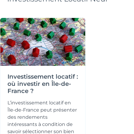
T4
Oui
Surface
Extérieur
82.06 m²
Jardin, Terrasse
Prix
Orientation
290 047 €
-
Investissement locatif :
où investir en Île-de-
Typologie
Parking
France ?
T4
Oui
L’investissement locatif en
Surface
Extérieur
Île-de-France peut présenter
82.06 m²
Jardin, Terrasse
des rendements
intéressants à condition de
Prix
Orientation
savoir sélectionner son bien