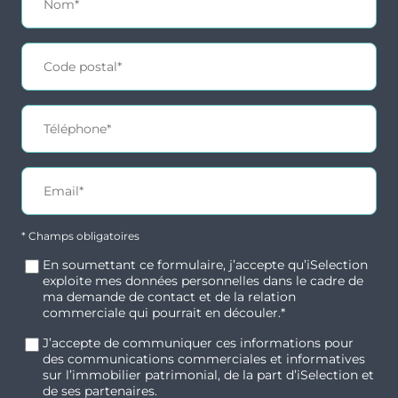
Le Havre est une ville étudiante et culturelle
avec 13 600 étudiants, universités et grandes
4
écoles (EM Normandie), musées, festivals et
disponibles
événements toute l’année.
La ville est proche de la Capitale, à 2h30 de
Paris en TGV et en 2h en voiture.
Typologie
Parking
T3
Oui
Commodités et transports
* Champs obligatoires
L’hyper-centre du Havre est accessible en 10
En soumettant ce formulaire, j’accepte qu’iSelection
Surface
Extérieur
minutes.
exploite mes données personnelles dans le cadre de
63.05 m²
Balcon, Jardin,
ma demande de contact et de la relation
La résidence est à 5 minutes des commerces
commerciale qui pourrait en découler.*
Terrasse
de proximité, 10 minutes du centre
J’accepte de communiquer ces informations pour
commercial Grand Cap, des restaurants et
Prix
Orientation
des communications commerciales et informatives
marchés locaux.
sur l’immobilier patrimonial, de la part d’iSelection et
244 550 €
-
de ses partenaires.