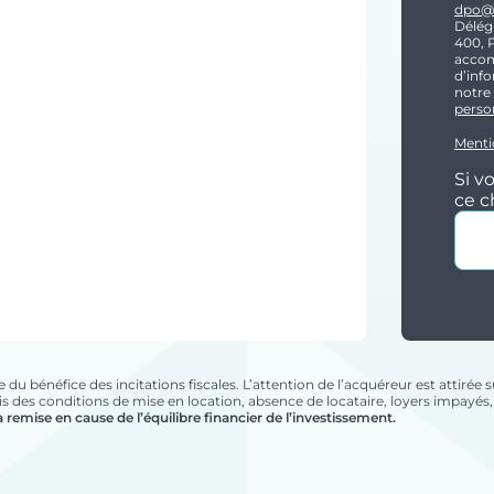
dpo@i
Délég
400, 
accom
d’info
notre
perso
Menti
Si v
ce 
 bénéfice des incitations fiscales. L’attention de l’acquéreur est attirée sur
pris des conditions de mise en location, absence de locataire, loyers impayé
la remise en cause de l’équilibre financier de l’investissement.