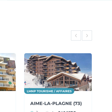
LMNP TOURISME / AFFAIRES
LMNP
AIME-LA-PLAGNE (73)
GR