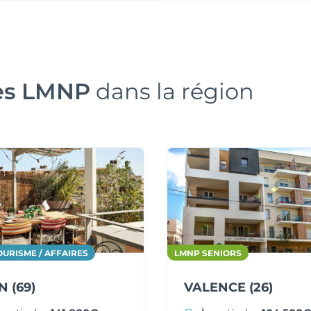
es LMNP
dans la région
URISME / AFFAIRES
LMNP SENIORS
N (69)
VALENCE (26)