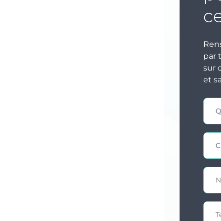
c
Rens
par 
sur 
et s
Cont