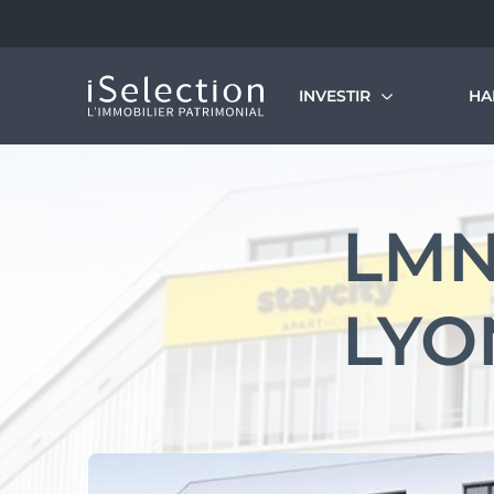
INVESTIR
HA
Découvrir nos programmes
L’
Le
LMN
Dé
Notre vision de l’immobilier patrimonial
Si
Investissement locatif en VEFA
LYO
LMNP géré
Statut bailleur privé
Nue-propriété