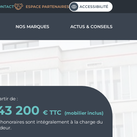
ACCESSIBILITÉ
ONTACT
ESPACE PARTENAIRES
NOS MARQUES
ACTUS & CONSEILS
us ?
nos valeurs
l’entreprise
rtir de :
43 200
€ TTC
(mobilier inclus)
 honoraires sont intégralement à la charge du
deur.