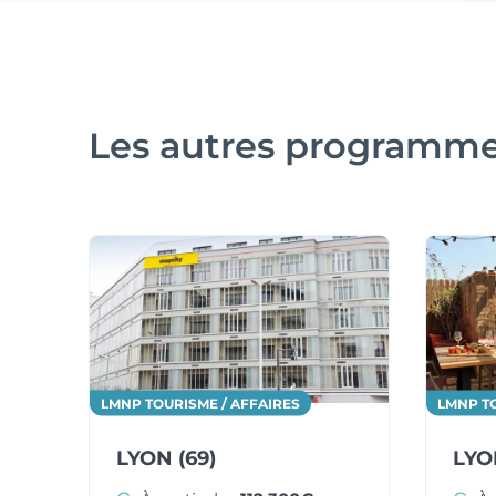
Les autres programm
LMNP TOURISME / AFFAIRES
LMNP TO
LYON (69)
LYO