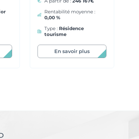
À partir de :
246 167€
ior
Rentabilité moyenne :
0,00 %
Type :
Résidence
tourisme
En savoir plus
P