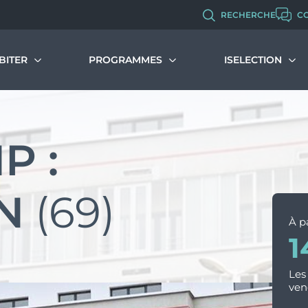
RECHERCHE
C
BITER
PROGRAMMES
ISELECTION
immobilier neuf
Malraux
Programmes d’investissement
Qui sommes-no
s dispositifs et avantages
Programmes d’habitation
Nos métiers et 
P :
couvrir et comprendre le PTZ
Chiffres clés de 
Monuments Historiques
muler votre PTZ
Politique RH
Recrutement
Déficit Foncier
N
(69)
Denormandie
À pa
1
LLI
Les
ven