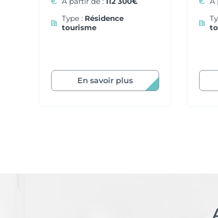
À partir de :
112 300€
À 
Type :
Résidence
Ty
tourisme
t
En savoir plus