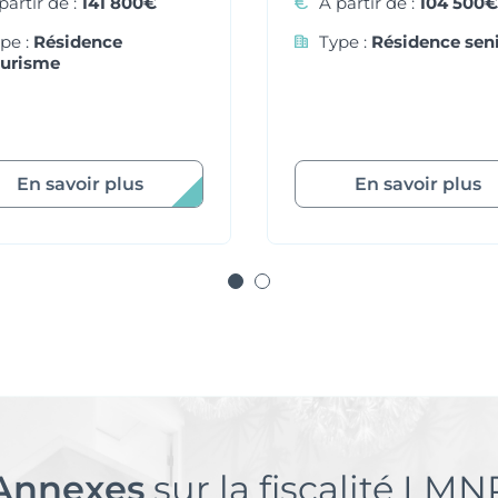
partir de :
141 800€
À partir de :
104 500€
pe :
Résidence
Type :
Résidence sen
ourisme
En savoir plus
En savoir plus
Annexes
sur la fiscalité LMN