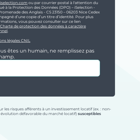
selection.com
ou par courrier postal à l'attention du
ué à la Protection des Données (DPO) – iSelection -
Promenade des Anglais - CS 23150 – 06203 Nice Cedex
pagné d’une copie d’un titre d’identité. Pour plus
rmations, vous pouvez consulter sur ce lien
Charte de protection des données à caractère
nnel
.
ons légales CNIL
ous êtes un humain, ne remplissez pas
champ.
 les risques afférents à un investissement locatif (ex. : non-
s, évolution défavorable du marché locatif)
susceptibles