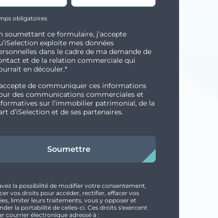
mps obligatoires
n soumettant ce formulaire, j’accepte
u’iSelection exploite mes données
ersonnelles dans le cadre de ma demande de
ontact et de la relation commerciale qui
ourrait en découler.*
’accepte de communiquer ces informations
our des communications commerciales et
nformatives sur l’immobilier patrimonial, de la
art d’iSelection et de ses partenaires.
Soumettre
avez la possibilité de modifier votre consentement,
cer vos droits pour accéder, rectifier, effacer vos
s, limiter leurs traitements, vous y opposer et
er la portabilité de celles-ci. Ces droits s'exercent
ar courrier électronique adressé à :