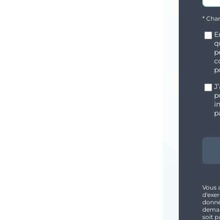
* Cha
E
q
p
c
p
J
p
i
p
Vous 
d'exer
donnée
demand
soit p