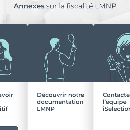
Annexes
sur la fiscalité LMNP
avoir
Découvrir notre
Contacte
documentation
l’équipe
tif
LMNP
iSelectio