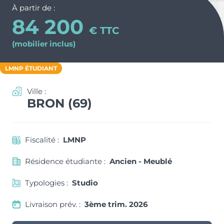
Nos métiers et nos valeurs
À partir de :
ACTUS & CONSEILS
Monuments Historiques
84 200
Chiffres clés de l’entreprise
€ TTC
Déficit Foncier
(mobilier inclus)
Politique RH
CONTACT
Denormandie
Recrutement
ESPACE PARTENAIRES
LMNP ÉTUDIANT
LLI
Ville :
BRON (69)
Fiscalité :
LMNP
Résidence étudiante :
Ancien - Meublé
Typologies :
Studio
Livraison prév. :
3ème trim. 2026