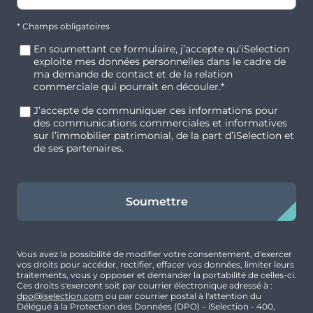
Studio
Non
encore le campus de l’Université Claude Bernard
Lyon 1 à Grange Blanche, faisant de cette adresse
* Champs obligatoires
Surface
Extérieur
un choix stratégique pour de nombreux cursus.
En soumettant ce formulaire, j’accepte qu’iSelection
18.04 m²
exploite mes données personnelles dans le cadre de
ma demande de contact et de la relation
Accessibilité et transports
commerciale qui pourrait en découler.*
Prix
Orientation
84 200 €
-
J’accepte de communiquer ces informations pour
Parfaitement connectée au réseau de transports
des communications commerciales et informatives
en commun lyonnais (TCL), la résidence garantit
sur l’immobilier patrimonial, de la part d’iSelection et
de ses partenaires.
une excellente mobilité sans avoir besoin de
Prix hors honoraires acquéreurs :
81 200 €
-
posséder un véhicule. L’arrêt de tramway T2
Honoraires acquéreurs :
3,69%
(« Europe – Université »), situé à moins de cinq
minutes à pied, permet de rallier directement le
Soumettre
centre commercial de la Part-Dieu, la Presqu’île
(Perrache) ou de se connecter rapidement au
métro D (Grange Blanche) pour parcourir tout
Vous avez la possibilité de modifier votre consentement, d'exercer
vos droits pour accéder, rectifier, effacer vos données, limiter leurs
Lyon. Enfin, cette interconnexion efficace facilite
traitements, vous y opposer et demander la portabilité de celles-ci.
grandement l’accès aux grandes gares ferroviaires
Ces droits s'exercent soit par courrier électronique adressé à :
dpo@iselection.com
ou par courrier postal à l'attention du
de Lyon-Part-Dieu et Lyon-Perrache, un avantage
Délégué à la Protection des Données (DPO) – iSelection - 400,