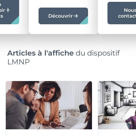
n
oir
Nou
us
Découvrir
contac
Articles à l'affiche
du dispositif
LMNP