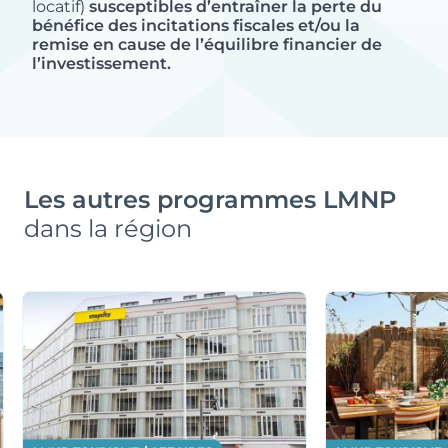
locatif)
susceptibles d’entraîner la perte du
dans diverses localités, répondent aux besoins
bénéfice des incitations fiscales et/ou la
spécifiques des étudiants, qu’ils soient dans les
remise en cause de l’équilibre financier de
l’investissement.
grandes métropoles universitaires ou dans les
villes de province.
Les autres programmes LMNP
dans la région