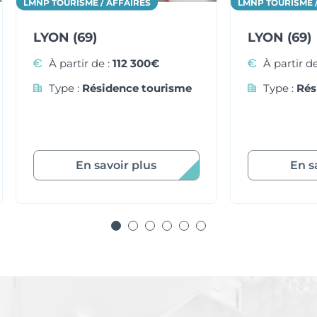
LMNP TOURISME / AFFAIRES
LMNP TOURISME 
LYON (69)
LYON (69)
À partir de :
112 300€
À partir de
Type :
Résidence tourisme
Type :
Rés
En savoir plus
En s