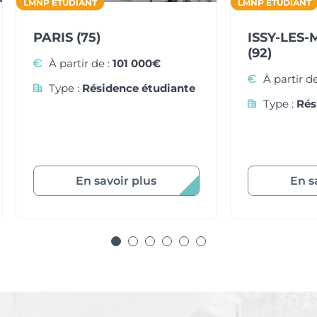
LMNP ÉTUDIANT
LMNP ÉTUDIANT
PARIS (75)
ISSY-LES
(92)
À partir de :
101 000€
À partir de
Type :
Résidence étudiante
Type :
Rés
En savoir plus
En s