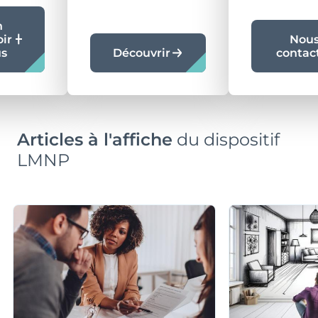
n
oir
Nou
us
Découvrir
contac
Articles à l'affiche
du dispositif
LMNP