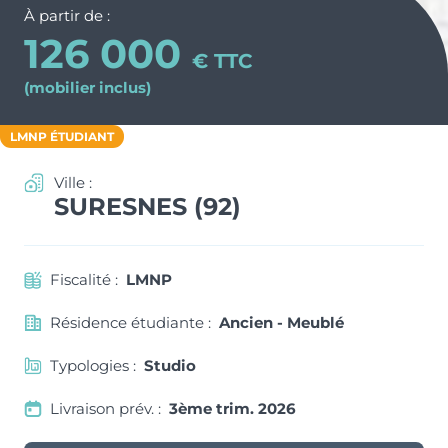
Nos métiers et nos valeurs
À partir de :
ACTUS & CONSEILS
Monuments Historiques
126 000
Chiffres clés de l’entreprise
€ TTC
Déficit Foncier
(mobilier inclus)
Politique RH
CONTACT
Denormandie
Recrutement
ESPACE PARTENAIRES
LMNP ÉTUDIANT
LLI
Ville :
SURESNES (92)
Fiscalité :
LMNP
Résidence étudiante :
Ancien - Meublé
Typologies :
Studio
Livraison prév. :
3ème trim. 2026