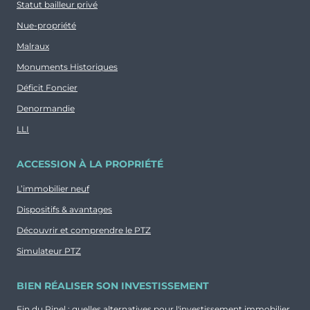
Statut bailleur privé
Nue-propriété
Malraux
Monuments Historiques
Déficit Foncier
Denormandie
LLI
ACCESSION À LA PROPRIÉTÉ
L’immobilier neuf
Dispositifs & avantages
Découvrir et comprendre le PTZ
Simulateur PTZ
BIEN RÉALISER SON INVESTISSEMENT
Fin du Pinel : quelles alternatives pour l'investissement immobilier