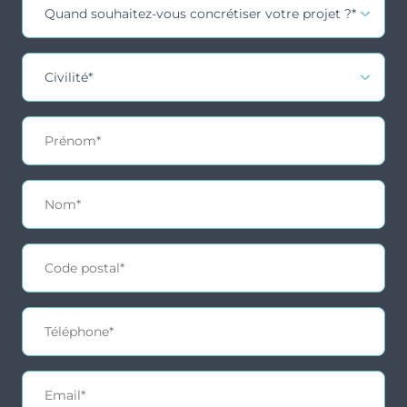
Un marché étudiant solide et
dynamique
à partir
de 126
La résidence se situe à proximité directe de
000 €
nombreux établissements d’enseignement
supérieur, notamment :
Université Paris Nanterre
Pôle universitaire et grandes écoles de La
1
Défense
disponible
Écoles de commerce et d’ingénieurs de l’ouest
parisien
Accès rapide aux universités parisiennes
L’ouest parisien constitue l’un des pôles
Typologie
Parking