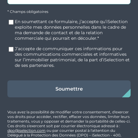
universitaires les plus dynamiques d’Île-de-
Studio
Non
France, avec un flux régulier d’étudiants français
* Champs obligatoires
et internationaux.
Surface
Extérieur
En soumettant ce formulaire, j’accepte qu’iSelection
17.61 m²
exploite mes données personnelles dans le cadre de
Une accessibilité optimale
ma demande de contact et de la relation
commerciale qui pourrait en découler.*
Prix
Orientation
126 000 €
Sud-Est
La résidence bénéficie d’une excellente desserte
J’accepte de communiquer ces informations pour
des communications commerciales et informatives
en transports :
sur l’immobilier patrimonial, de la part d’iSelection et
de ses partenaires.
Transilien vers Paris Saint-Lazare
Prix hors honoraires acquéreurs :
121 622 €
-
Honoraires acquéreurs :
3,60%
Tramway T2 reliant La Défense
Soumettre
Réseau de bus structurant
Accès rapide aux grands axes routiers
Vous avez la possibilité de modifier votre consentement, d'exercer
Descriptif gestionnaire
vos droits pour accéder, rectifier, effacer vos données, limiter leurs
traitements, vous y opposer et demander la portabilité de celles-ci.
Ces droits s'exercent soit par courrier électronique adressé à :
Depuis sa création en 1987, Studéa s’est imposée
dpo@iselection.com
ou par courrier postal à l'attention du
Délégué à la Protection des Données (DPO) – iSelection - 400,
comme un acteur incontournable dans le