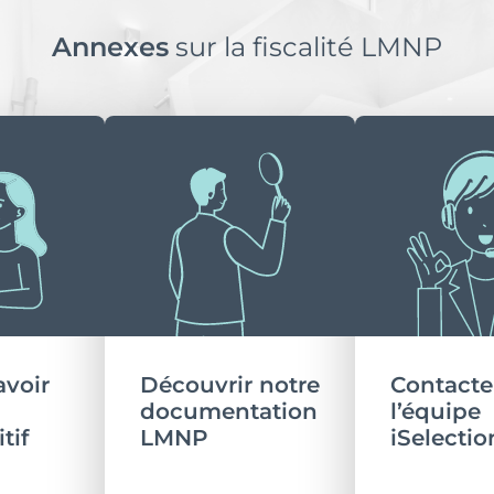
Annexes
sur la fiscalité LMNP
avoir
Découvrir notre
Contacte
documentation
l’équipe
tif
LMNP
iSelectio