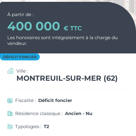
Nos métiers et nos valeurs
ACTUS & CONSEILS
Monuments Historiques
À partir de :
Chiffres clés de l’entreprise
400 000
Déficit Foncier
Politique RH
CONTACT
€ TTC
Denormandie
Les honoraires sont intégralement à la charge du
Recrutement
ESPACE PARTENAIRES
vendeur.
LLI
DÉFICIT FONCIER
Ville :
MONTREUIL-SUR-MER (62)
Fiscalité :
Déficit foncier
Résidence classique :
Ancien - Nu
Typologies :
T2