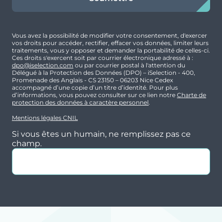
Focus prestations / services
T2
Non
Restauration de
prestige d’un hôtel
Surface
Extérieur
particulier du XVII
è
siècle
, classé Monument
Vous avez la possibilité de modifier votre consentement, d'exercer
60.53 m²
vos droits pour accéder, rectifier, effacer vos données, limiter leurs
Historique
traitements, vous y opposer et demander la portabilité de celles-ci.
Ces droits s'exercent soit par courrier électronique adressé à :
Architecture authentique, façade en briques
Prix
Orientation
dpo@iselection.com
ou par courrier postal à l'attention du
et chaux, éléments conservés (poutres,
Délégué à la Protection des Données (DPO) – iSelection - 400,
445 000 €
Sud
Promenade des Anglais - CS 23150 – 06203 Nice Cedex
parquets, cheminées…)
accompagné d’une copie d’un titre d’identité. Pour plus
d’informations, vous pouvez consulter sur ce lien notre
Charte de
Des appartements
du studio au T3, dans une
protection des données à caractère personnel
.
résidence intimiste
Mentions légales CNIL
Prestations haut de gamme (parquets
Si vous êtes un humain, ne remplissez pas ce
contrecollés, menuiseries bois, cuisine
champ.
aménagée et équipée…)
Espaces communs
entièrement restaurés par
un architecte d’intérieur (cage d’escalier,
luminaires, boîtes aux lettres, etc.)