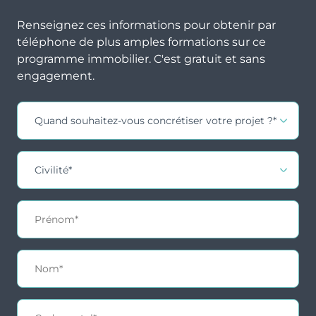
Proximité immédiate avec Le Touquet,
station
Renseignez ces informations pour obtenir par
balnéaire élégante et animée
de la Côte
téléphone de plus amples formations sur ce
d’Opale
programme immobilier. C'est gratuit et sans
Attractivité culturelle forte : festival
jusqu'à
engagement.
international de la fiction historique, parcours
60.53
architectural, gastronomie
m²
Contact
Une destination montante avec un bassin
locatif en plein développement
à partir
Un environnement dynamique : +20% de
de 400
fréquentation touristique en 2023
000 €
Une population jeune et active :
45% des
habitants ont moins de 44 ans
Un marché immobilier en croissance (+21% sur
5 ans) porté par un
projet de rénovation
urbaine de 1,6 M€
2