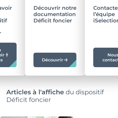
avoir
Découvrir notre
Contacte
documentation
l’équipe
tif
Déficit foncier
iSelectio
r
n
oir
Nou
us
Découvrir
contac
Articles à l'affiche
du dispositif
Déficit foncier