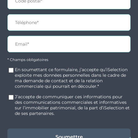
disponibles
Commodités / transports
À seulement 10 min du Touquet-Paris-Plage
,
1h d’Amiens, 1h45 de Lille et 2h30 de Paris via
Typologie
Parking
l’autoroute A16
T2
Non
Programme situé
à 30 mètres de la Citadelle
,
* Champs obligatoires
dans un quartier vivant et central
Surface
Extérieur
En soumettant ce formulaire, j’accepte qu’iSelection
52.85 m²
À
proximité immédiate
: commerces,
exploite mes données personnelles dans le cadre de
restaurants, mairie, établissements scolaires
ma demande de contact et de la relation
commerciale qui pourrait en découler.*
Prix
Orientation
(maternelle, primaire, collège et lycée privés et
400 000 €
Nord-Ouest
publics)
J’accepte de communiquer ces informations pour
des communications commerciales et informatives
Centre-ville accessible à pied
: promenades,
sur l’immobilier patrimonial, de la part d’iSelection et
ruelles pavées, ambiance pittoresque et
de ses partenaires.
animée
Typologie
Parking
Soumettre