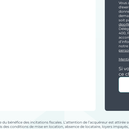
Vous 
d'exer
donnée
demand
soit p
dpo@i
Délég
400, 
accom
d’info
notre
perso
Menti
Si v
ce 
 bénéfice des incitations fiscales. L’attention de l’acquéreur est attirée sur
pris des conditions de mise en location, absence de locataire, loyers impayé