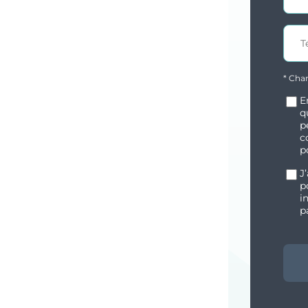
* Cha
E
q
p
c
p
J
p
i
p