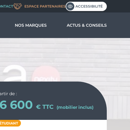
ACCESSIBILITÉ
ONTACT
ESPACE PARTENAIRES
NOS MARQUES
ACTUS & CONSEILS
us ?
nos valeurs
l’entreprise
rtir de :
6 600
€ TTC
(mobilier inclus)
ÉTUDIANT