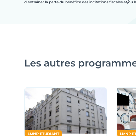
d’entraîner la perte du bénéfice des incitations fiscales et/ou 
Les autres programm
LMNP ÉTUDIANT
LMNP É