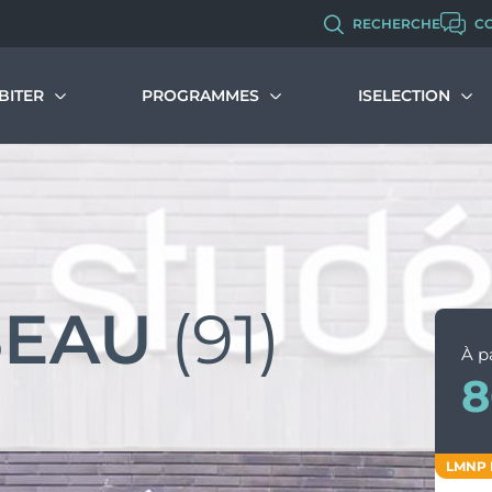
RECHERCHE
C
BITER
PROGRAMMES
ISELECTION
immobilier neuf
Malraux
Programmes d’investissement
Qui sommes-no
s dispositifs et avantages
Programmes d’habitation
Nos métiers et 
couvrir et comprendre le PTZ
Chiffres clés de 
Monuments Historiques
muler votre PTZ
Politique RH
Recrutement
Déficit Foncier
SEAU
(91)
Denormandie
À pa
8
LLI
LMNP 