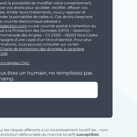
avez la possibilité de modifier votre consentement,
cer vos droits pour accéder, rectifier, effacer vos
s, limiter leurs traitements, vous y opposer et
er la portabilité de celles-ci. Ces droits s'exercent
ar courrier électronique adressé à :
selection.com
ou par courrier postal à l'attention du
ué à la Protection des Données (DPO) – iSelection -
Promenade des Anglais - CS 23150 – 06203 Nice Cedex
pagné d’une copie d’un titre d’identité. Pour plus
rmations, vous pouvez consulter sur ce lien
Charte de protection des données à caractère
nnel
.
ons légales CNIL
ous êtes un humain, ne remplissez pas
champ.
 les risques afférents à un investissement locatif (ex. : non-
s, évolution défavorable du marché locatif)
susceptibles