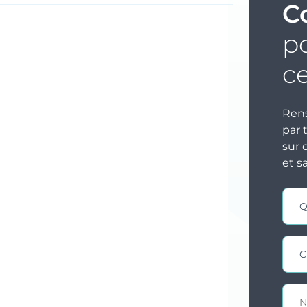
C
po
c
Rens
par 
sur 
et s
Cont