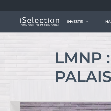
INVESTIR
HA
Découvrir nos programmes
L’
Le
LMNP :
Dé
Notre vision de l’immobilier patrimonial
Si
Investissement locatif en VEFA
PALAI
LMNP géré
Statut bailleur privé
Nue-propriété