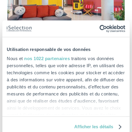
LMNP ÉTUDIANT
Utilisation responsable de vos données
LE HAVRE (76)
Nous et
nos 1022 partenaires
traitons vos données
personnelles, telles que votre adresse IP, en utilisant des
À partir de :
77 500€
technologies comme les cookies pour stocker et accéder
Type :
Résidence étudiante
à des informations sur votre appareil, afin de diffuser des
publicités et du contenu personnalisés, d'effectuer des
Livraison prév. :
3ème trim. 2026
mesures de performance des publicités et du contenu,
ainsi que de réaliser des études d’audience, favorisant
En savoir plus
ainsi le développement de services. Vous avez le choix
quant à l'utilisation de vos données et à leurs finalités.
Vous pouvez modifier ou retirer votre consentement à
Afficher les détails
tout moment en consultant la Déclaration relative aux