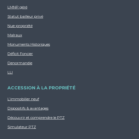
LMNP géré
Ces dispositifs fiscaux permettent de réduire
Statut bailleur privé
le coût d’acquisition, d’optimiser les revenus
locatifs et de maximiser la rentabilité de
Nue-propriété
l’investissement, faisant de l’immobilier neuf
Malraux
un choix judicieux pour constituer un
Monuments Historiques
patrimoine tout en bénéficiant d’une fiscalité
Déficit Foncier
avantageuse.
Denormandie
LLI
ACCESSION À LA PROPRIÉTÉ
L’immobilier neuf
Dispositifs & avantages
Découvrir et comprendre le PTZ
Simulateur PTZ