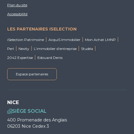
Plan du site
Accessibilité
LES PARTENAIRES ISELECTION
iSelection Patrimoine
AcquiS Immobilier
Mon Achat LMNP
Perl
Nexity
L’immobilier d’entreprise
Studéa
2042 Expertise
Edouard Denis
Espace partenaires
NICE
SIÈGE SOCIAL
400 Promenade des Anglais
06203 Nice Cedex 3