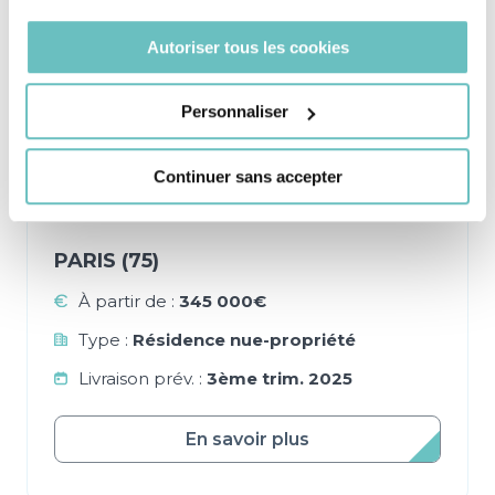
cookies ou en cliquant sur l'icône de confidentialité.
Autoriser tous les cookies
Si vous le permettez, nous aimerions également :
Collecter des informations sur votre localisation
Personnaliser
géographique qui peuvent être précises à plusieurs
mètres près
Continuer sans accepter
Identifier votre appareil en l'analysant activement
pour en relever les caractéristiques spécifiques
NUE-PROPRIÉTÉ
(empreintes digitales).
PARIS (75)
Pour en savoir plus sur le traitement de vos données
personnelles et définir vos préférences, reportez-vous à
À partir de :
345 000€
la
section « Détails »
. Vous pouvez modifier ou retirer
Type :
Résidence nue-propriété
votre consentement à tout moment à partir de la
déclaration sur les cookies.
Livraison prév. :
3ème trim. 2025
Le Règlement Général sur la Protection des
En savoir plus
Données (RGPD) est entré en vigueur le 25 mai
2018. Soucieux d’agir dans votre intérêt et dans le